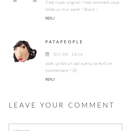
C’est hyper original ! Mais comment vous
faites un truc pareil ? Bravo !
REPLY
PATAPEOPLE
Oct 08, 2016
José, ça fait un bail que tu as écrit ce
commentaire ? 🙂
REPLY
LEAVE YOUR COMMENT