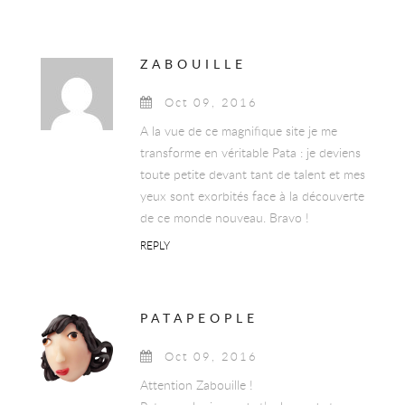
ZABOUILLE
Oct 09, 2016
A la vue de ce magnifique site je me
transforme en véritable Pata : je deviens
toute petite devant tant de talent et mes
yeux sont exorbités face à la découverte
de ce monde nouveau. Bravo !
REPLY
PATAPEOPLE
Oct 09, 2016
Attention Zabouille !