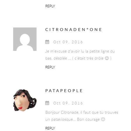
REPLY
CITRONADEN°ONE
Oct 09, 2016
Je m’excuse d’avoir lu la petite ligne du
bas, désolée … ( c’était très drôle 😉 )
REPLY
PATAPEOPLE
Oct 09, 2016
Bonjour Citronade, il faut que tu trouves
un patakiosque… Bon courage 🙂
REPLY