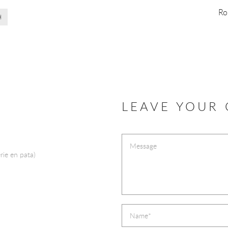
Ro
H
LEAVE YOUR
erie en pata)