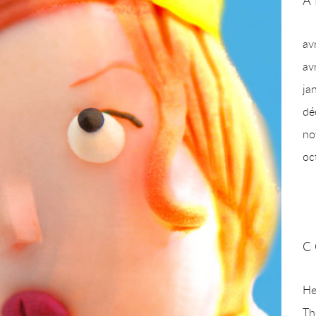
A
av
av
ja
dé
no
oc
C
He
Th