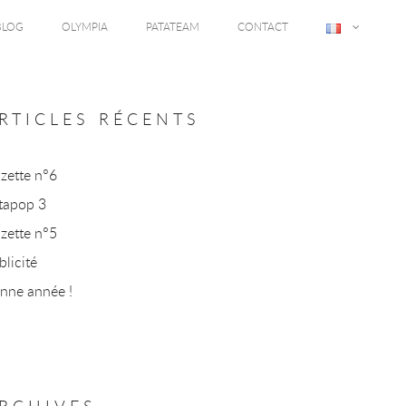
BLOG
OLYMPIA
PATATEAM
CONTACT
RTICLES RÉCENTS
zette n°6
tapop 3
zette n°5
blicité
nne année !