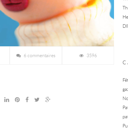
Th
He
D
6 commentaires
3596
C
Fê
ga
No
Pa
pa
Pu