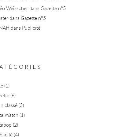
éo Weisscher
dans
Gazette n°5
ster
dans
Gazette n°5
INAH
dans
Publicité
ATÉGORIES
te
(1)
zette
(6)
n classé
(3)
ta Watch
(1)
tapop
(2)
blicité
(4)