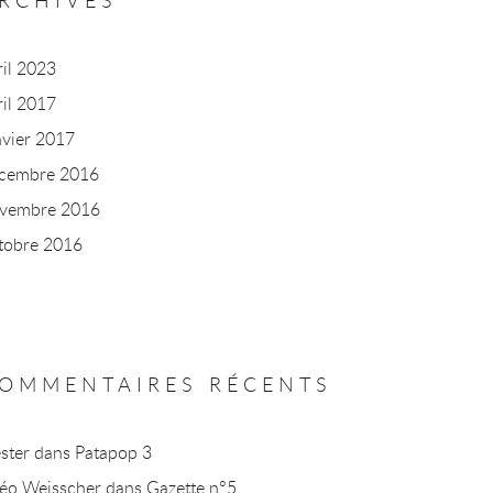
RCHIVES
ril 2023
ril 2017
nvier 2017
cembre 2016
vembre 2016
tobre 2016
OMMENTAIRES RÉCENTS
ster
dans
Patapop 3
éo Weisscher
dans
Gazette n°5