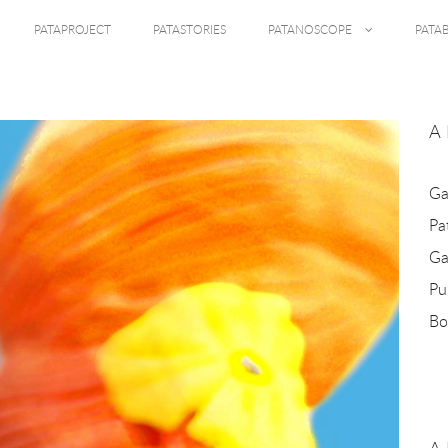
PATAPROJECT
PATASTORIES
PATANOSCOPE
PATA
A
Ga
Pa
Ga
Pu
Bo